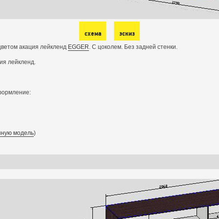
схема
эскиз
цветом акация лейкленд
EGGER
. С цоколем. Без задней стенки.
ция лейкленд.
формление:
нную модель
)