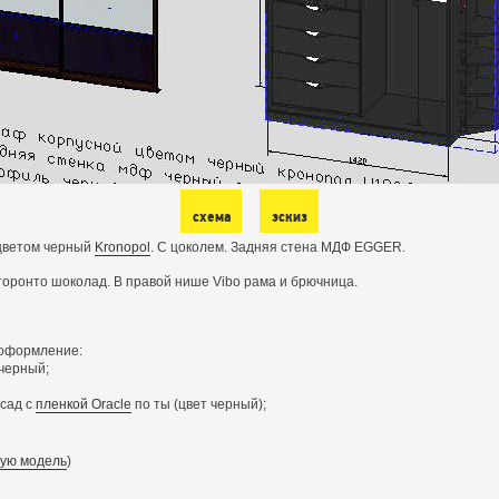
схема
эскиз
 цветом черный
Kronopol
. С цоколем. Задняя стена МДФ EGGER.
 торонто шоколад. В правой нише Vibo рама и брючница.
оформление:
 черный;
асад с
пленкой Oracle
по ты (цвет черный);
ную модель
)