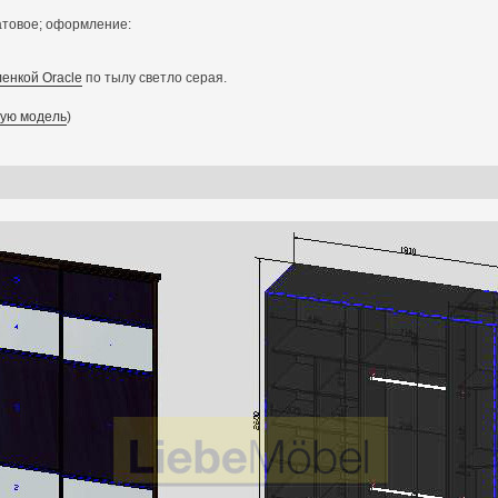
товое; оформление:
ленкой Oracle
по тылу светло серая.
ную модель
)