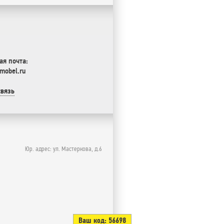
ая почта:
mobel.ru
связь
Юр. адрес: ул. Мастеркова, д.6
Ваш код:
56698