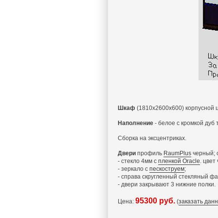
Шкаф
(1810x2600x600) корпусной
Наполнение
- белое с кромкой дуб
Сборка на эксцентриках.
Двери
профиль
RaumPlus
черный; 
- стекло 4мм с
пленкой Oracle
. цвет
- зеркало с
пескоструем
;
- справа скругленный стекляный ф
- двери закрывают 3 нижние полки.
95300 руб.
Цена:
(
заказать дан