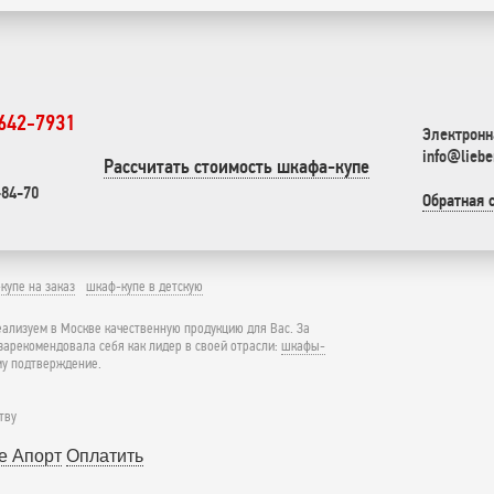
 642-7931
Электронн
info@liebe
Рассчитать стоимость шкафа-купе
-84-70
Обратная 
купе на заказ
шкаф-купе в детскую
реализуем в Москве качественную продукцию для Вас. За
зарекомендовала себя как лидер в своей отрасли:
шкафы-
му подтверждение.
тву
Оплатить