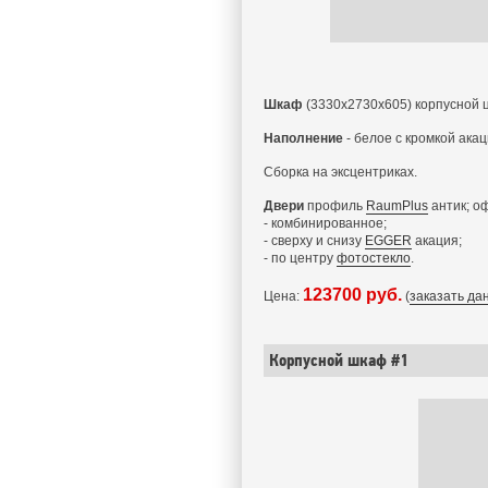
Шкаф
(3330x2730x605) корпусной 
Наполнение
- белое с кромкой ака
Сборка на эксцентриках.
Двери
профиль
RaumPlus
антик; о
- комбинированное;
- сверху и снизу
EGGER
акация;
- по центру
фотостекло
.
123700 руб.
Цена:
(
заказать да
Корпусной шкаф #1