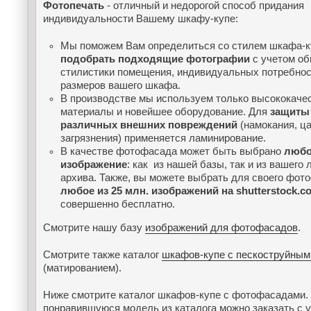
Фотопечать
- отличный и недорогой способ придания
индивидуальности Вашему шкафу-купе:
Мы поможем Вам определиться со стилем шкафа-к
подобрать подходящие фотографии
с учетом о
стилистики помещения, индивидуальных потребнос
размеров вашего шкафа.
В производстве мы используем только высококаче
материалы и новейшее оборудование. Для
защиты
различных внешних повреждений
(намокания, ца
загрязнения) применяется ламинирование.
В качестве фотофасада может быть выбрано
люб
изображение
: как из нашей базы, так и из вашего 
архива. Также, вы можете выбрать для своего фот
любое из 25 млн. изображений на shutterstock.c
совершенно бесплатно.
Смотрите нашу базу
изображений для фотофасадов
.
Смотрите также каталог
шкафов-купе с пескоструйным
(матированием).
Ниже смотрите каталог шкафов-купе с фотофасадами
понравившуюся модель из каталога можно заказать с 