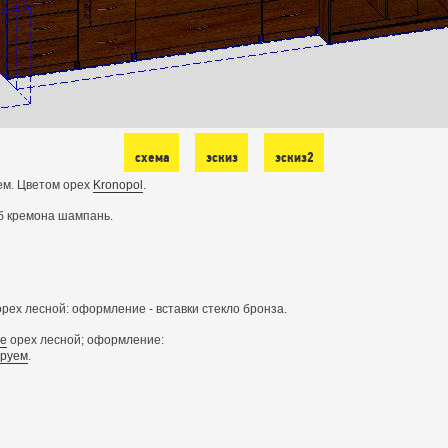
схема
эскиз
эскиз2
ем. Цветом орех
Kronopol
.
уб кремона шампань.
ех лесной: оформление - вставки стекло бронза.
ge
орех лесной; оформление:
труем
.