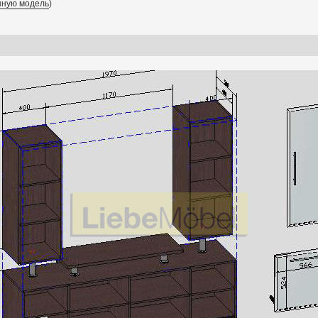
нную модель
)