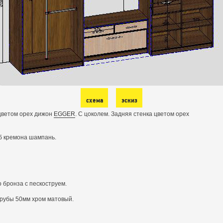
схема
эскиз
цветом орех дижон
EGGER
. С цоколем. Задняя стенка цветом орех
уб кремона шампань.
 бронза с пескоструем.
Трубы 50мм хром матовый.