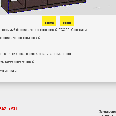
схема
эскиз
 цветом дуб феррара черно-коричневый
EGGER
. С цоколем.
 феррара черно-коричневый.
- вставки зеркало серебро сатинато (матовое).
убы 50мм хром матовый.
ную модель
)
 642-7931
Электронн