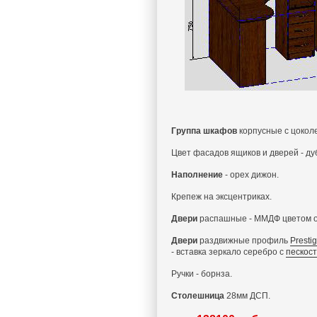
Группа шкафов
корпусные с цокол
Цвет фасадов ящиков и дверей - д
Наполнение
- орех дижон.
Крепеж на эксцентриках.
Двери
распашные - ММДФ цветом ор
Двери
раздвижные профиль
Presti
- вставка зеркало серебро с
пескос
Ручки - борнза.
Столешница
28мм ДСП.