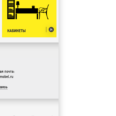
24
КАБИНЕТЫ
ая почта:
mobel.ru
связь