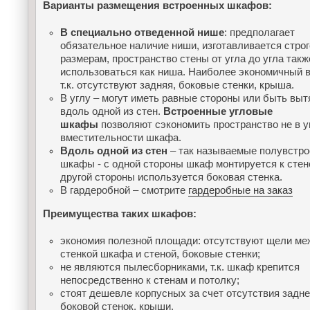
Варианты размещения встроенных шкафов:
В специально отведенной нише
: предполагает
обязательное наличие ниши, изготавливается строг
размерам, пространство стены от угла до угла так
использоваться как ниша. Наиболее экономичный в
т.к. отсутствуют задняя, боковые стенки, крыша.
В углу – могут иметь равные стороны или быть вы
вдоль одной из стен.
Встроенные угловые
шкафы
позволяют сэкономить пространство не в 
вместительности шкафа.
Вдоль одной из стен
– так называемые полувстр
шкафы - с одной стороны шкаф монтируется к стене
другой стороны используется боковая стенка.
В гардеробной – смотрите
гардеробные на заказ
Преимущества таких шкафов:
экономия полезной площади: отсутствуют щели ме
стенкой шкафа и стеной, боковые стенки;
не являются пылесборниками, т.к. шкаф крепится
непосредственно к стенам и потолку;
стоят дешевле корпусных за счет отсутствия задне
боковой стенок, крыши.